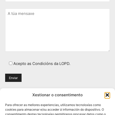
Acepto as Condicións da LOPD.
Xestionar o consentimento
CATEGORÍAS POPULARES
Para ofrecer as mellores experiencias, utilizamos tecnoloxías como
Ponteaeuropa
175
cookies para almacenar e/ou acceder á información do dispositivo. O
consentimento destas tecnoloxías permitiranos procesar datos como o
Londres
139